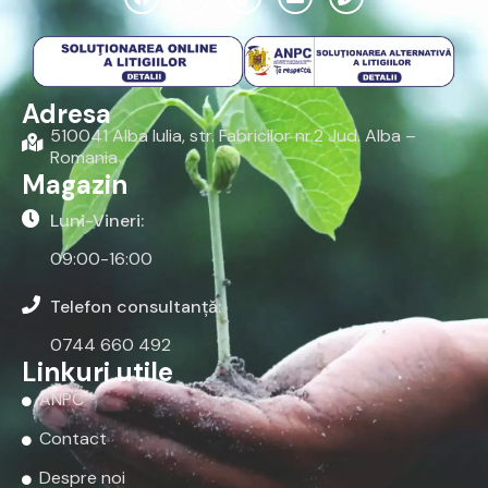
Adresa
510041 Alba Iulia, str. Fabricilor nr.2 Jud. Alba –
Romania
Magazin
Luni-Vineri:
09:00-16:00
Telefon consultanță:
0744 660 492
Linkuri utile
ANPC
Contact
Despre noi