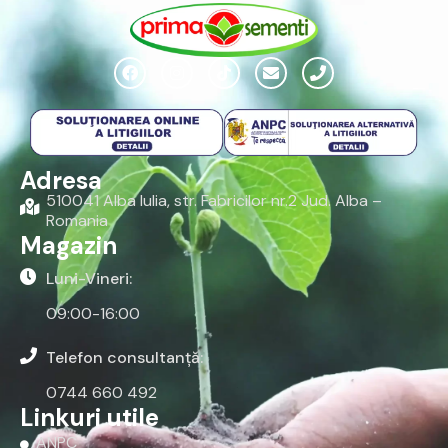
Adresa
510041 Alba Iulia, str. Fabricilor nr.2 Jud. Alba –
Romania
Magazin
Luni-Vineri:
09:00-16:00
Telefon consultanță:
0744 660 492
Linkuri utile
ANPC