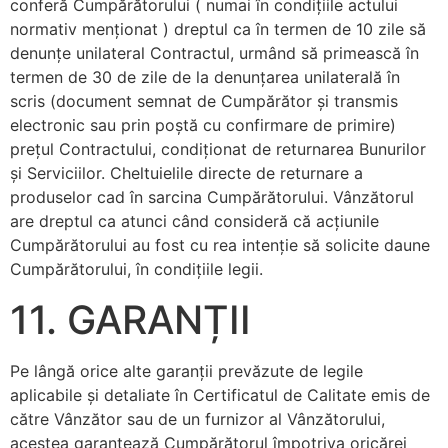
conferă Cumpărătorului ( numai în condiţiile actului
normativ menţionat ) dreptul ca în termen de 10 zile să
denunţe unilateral Contractul, urmând să primească în
termen de 30 de zile de la denunţarea unilaterală în
scris (document semnat de Cumpărător şi transmis
electronic sau prin poştă cu confirmare de primire)
preţul Contractului, condiţionat de returnarea Bunurilor
şi Serviciilor. Cheltuielile directe de returnare a
produselor cad în sarcina Cumpărătorului. Vânzătorul
are dreptul ca atunci când consideră că acţiunile
Cumpărătorului au fost cu rea intenţie să solicite daune
Cumpărătorului, în condiţiile legii.
11. GARANȚII
Pe lângă orice alte garanţii prevăzute de legile
aplicabile şi detaliate în Certificatul de Calitate emis de
către Vânzător sau de un furnizor al Vânzătorului,
acestea garantează Cumpărătorul împotriva oricărei