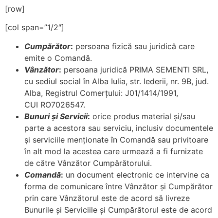
[row]
[col span=”1/2″]
Cumpărător
:
persoana fizică sau juridică care
emite o Comandă.
Vânzător
:
persoana juridică PRIMA SEMENTI SRL,
cu sediul social în Alba Iulia, str. Iederii, nr. 9B, jud.
Alba, Registrul Comerţului: J01/1414/1991,
CUI RO7026547.
Bunuri şi Servicii
:
orice produs material şi/sau
parte a acestora sau serviciu, inclusiv documentele
şi serviciile menţionate în Comandă sau privitoare
în alt mod la acestea care urmează a fi furnizate
de către Vânzător Cumpărătorului.
Comandă
:
un document electronic ce intervine ca
forma de comunicare între Vânzător şi Cumpărător
prin care Vânzătorul este de acord să livreze
Bunurile şi Serviciile şi Cumpărătorul este de acord