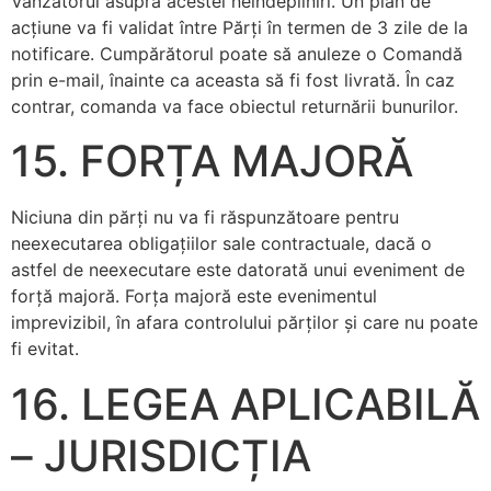
Vânzătorul asupra acestei neîndepliniri. Un plan de
acţiune va fi validat între Părţi în termen de 3 zile de la
notificare. Cumpărătorul poate să anuleze o Comandă
prin e-mail, înainte ca aceasta să fi fost livrată. În caz
contrar, comanda va face obiectul returnării bunurilor.
15. FORȚA MAJORĂ
Niciuna din părţi nu va fi răspunzătoare pentru
neexecutarea obligaţiilor sale contractuale, dacă o
astfel de neexecutare este datorată unui eveniment de
forţă majoră. Forţa majoră este evenimentul
imprevizibil, în afara controlului părţilor şi care nu poate
fi evitat.
16. LEGEA APLICABILĂ
– JURISDICȚIA