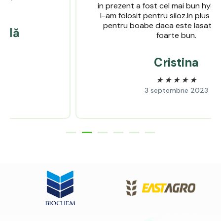
in prezent a fost cel mai bun hybrid pe care
l-am folosit pentru siloz.In plus se si coace
pentru boabe daca este lasat. Un hybrid
foarte bun.
Cristina
★
★
★
★
★
3 septembrie 2023