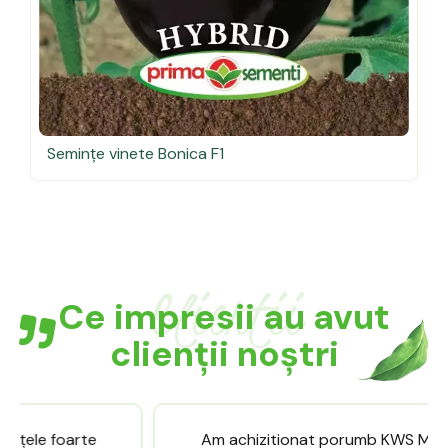
Semințe vinete Bonica F1
Clientii
Ce impresii au avut
clienții noștri
Am achizitionat porumb KWS Mikado. Pana