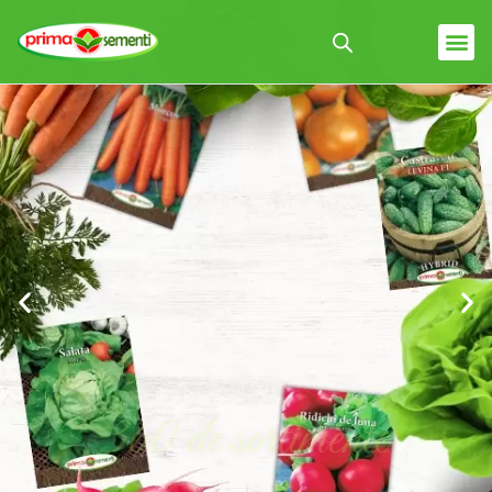
360 de sortimente
Germinație
Garantata
Vezi produsele