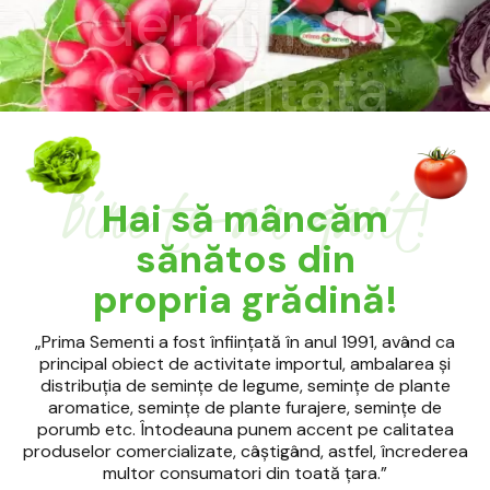
Bine te-am gasit!
Hai să mâncăm
sănătos din
propria grădină!
„Prima Sementi a fost înființată în anul 1991, având ca
principal obiect de activitate importul, ambalarea și
distribuția de semințe de legume, semințe de plante
aromatice, semințe de plante furajere, semințe de
porumb etc. Întodeauna punem accent pe calitatea
produselor comercializate, câștigând, astfel, încrederea
multor consumatori din toată țara.”