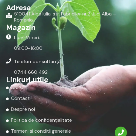
Adresa
510041 Alba Iulia, str. Fabricilor nr.2 Jud. Alba –
Romania
Magazin
Luni-Vineri:
09:00-16:00
Telefon consultanță:
0744 660 492
Linkuri utile
ANPC
Contact
Despre noi
Politica de confidențialitate
Termeni și conditii generale