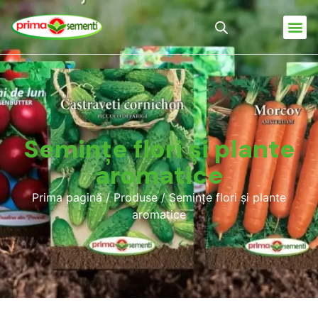
Semințe flori și plante
aromatice
Prima pagină
/
Produse
/ Semințe flori și plante
aromatice