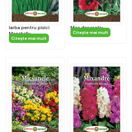
Iarba pentru pisici
Mac decorativ
Citeşte mai mult
Macskafu
Citeşte mai mult