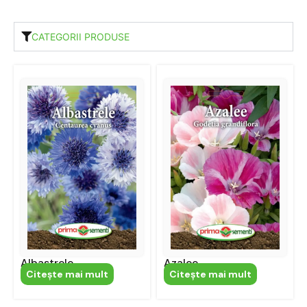
CATEGORII PRODUSE
Albastrele
Azalee
Citeşte mai mult
Citeşte mai mult