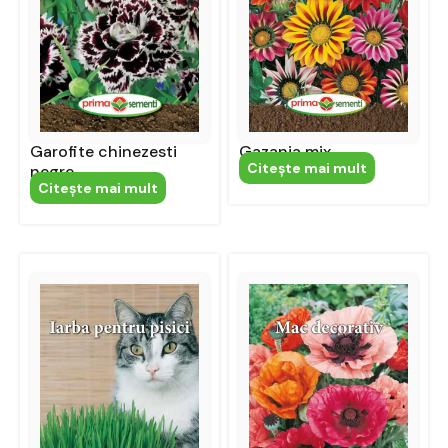
Garofite chinezesti
Gazania mix
Citeşte mai mult
negre
Citeşte mai mult