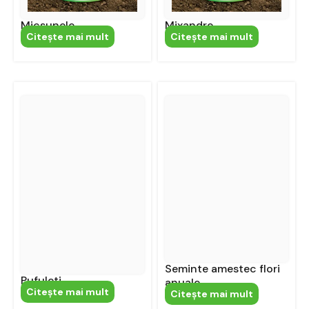
Micsunele
Mixandre
Citeşte mai mult
Citeşte mai mult
Seminte amestec flori
Pufuleti
anuale
Citeşte mai mult
Citeşte mai mult