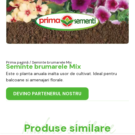
Prima pagină
/ Seminte brumarele Mix
Seminte brumarele Mix
Este o planta anuala inalta usor de cultivat. Ideal pentru
balcoane si amenajari florale.
DEVINO PARTENERUL NOSTRU
Produse similare
Produse similare