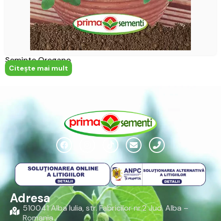
Seminte Oregano
Citeşte mai mult
Adresa
510041 Alba Iulia, str. Fabricilor nr.2 Jud. Alba –
Romania