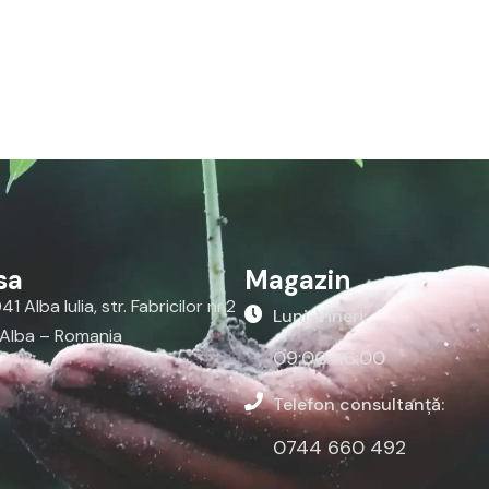
sa
Magazin
1 Alba Iulia, str. Fabricilor nr.2
Luni-Vineri:
 Alba – Romania
09:00-16:00
Telefon consultanță:
0744 660 492