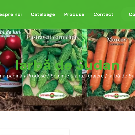
espre noi
Cataloage
Produse
Contact
Co
Iarbă de Sudan
ma pagină
/
Produse
/
Semințe plante furajere
/ Iarbă de S