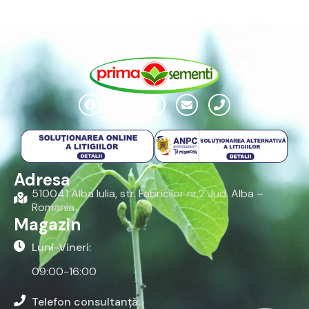
Adresa
510041 Alba Iulia, str. Fabricilor nr.2 Jud. Alba –
Romania
Magazin
Luni-Vineri:
09:00-16:00
Telefon consultanță: