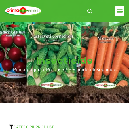
Insecticide
Prima pagină
/
Produse
/
Pesticide
/ Insecticide
CATEGORII PRODUSE