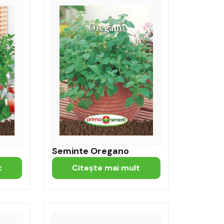
Seminte Oregano
t
Citeşte mai mult