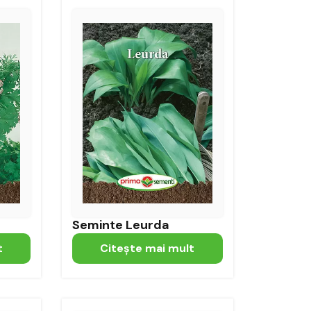
Seminte Leurda
t
Citeşte mai mult