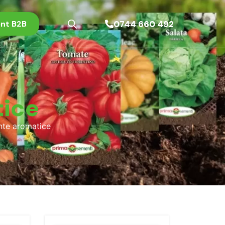
0744 660 492
nt B2B
tice
nte aromatice