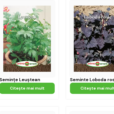
Semințe Leuștean
Seminte Loboda ros
Citeşte mai mult
Citeşte mai mul