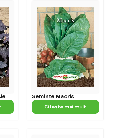
ie
Seminte Macris
t
Citeşte mai mult