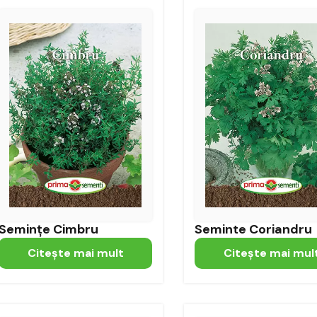
Semințe Cimbru
Seminte Coriandru
Citeşte mai mult
Citeşte mai mul