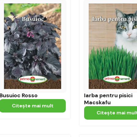
Busuioc Rosso
Iarba pentru pisici
Macskafu
Citeşte mai mult
Citeşte mai mul