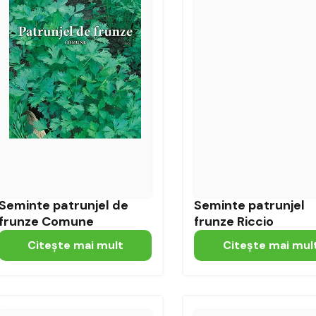
Seminte patrunjel de
Seminte patrunjel
frunze Comune
frunze Riccio
Citeşte mai mult
Citeşte mai mul