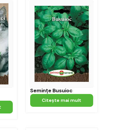
Semințe Busuioc
Citeşte mai mult
t