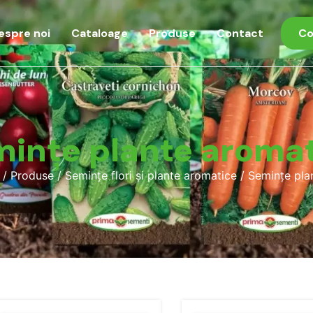
espre noi
Cataloage
Produse
Contact
Co
ințe plante aroma
/
Produse
/
Semințe flori și plante aromatice
/ Semințe pla