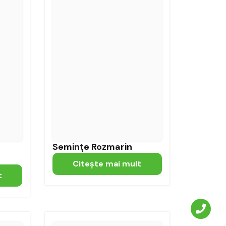
Semințe Rozmarin
Citeşte mai mult
t