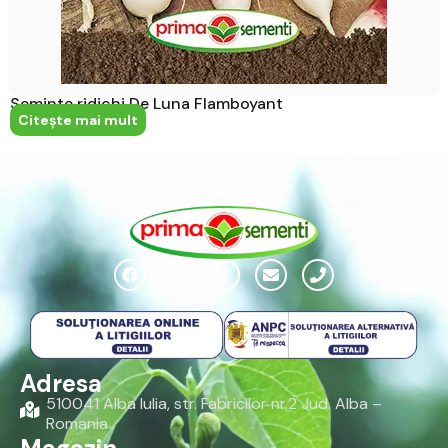
Seminte ridichi De Luna Flamboyant
Citeşte mai mult
Adresa
510041 Alba Iulia, str. Fabricilor nr.2 Jud. Alba –
Romania