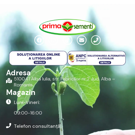
Adresa
510041 Alba Iulia, str. Fabricilor nr.2 Jud. Alba –
Romania
Magazin
Luni-Vineri:
09:00-16:00
Telefon consultanță: