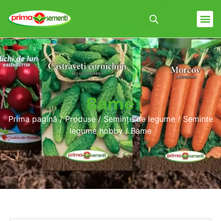
Bame
Prima pagină
/
Produse
/
Semințe de legume
/
Seminte
legume hobby
/ Bame