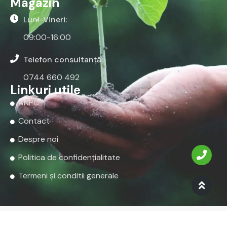
Seminte
Seminte Condurul
Carciumarese
Doamnei
Citeşte mai mult
Citeşte mai mult