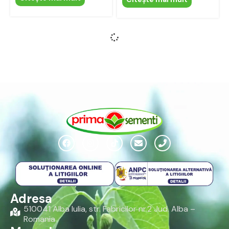
Seminte Banutei
Citeşte mai mult
Seminte brumarele
Mix
Citeşte mai mult