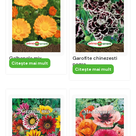
Galbenele mix
Garofite chinezesti
Citeşte mai mult
negre
Citeşte mai mult