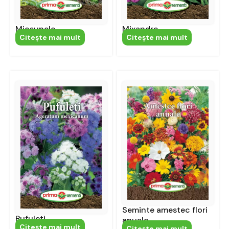
Micsunele
Mixandre
Citeşte mai mult
Citeşte mai mult
Seminte amestec flori
Pufuleti
anuale
Citeşte mai mult
Citeşte mai mult