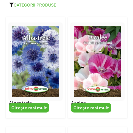
CATEGORII PRODUSE
Albastrele
Azalee
Citeşte mai mult
Citeşte mai mult