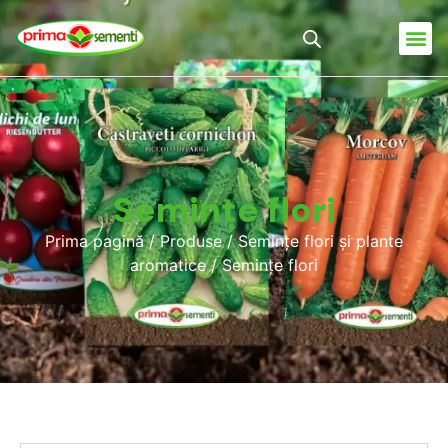
Semințe flori
Prima pagină
/
Produse
/
Semințe flori și plante
aromatice
/ Semințe flori