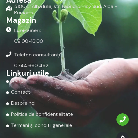
Adresa
510041 Alba Iulia, str. Fabricilor nr.2 Jud. Alba –
Romania
Magazin
Luni-Vineri:
09:00-16:00
Telefon consultanță:
0744 660 492
Linkuri utile
ANPC
Contact
Despre noi
Politica de confidențialitate
Termeni și conditii generale