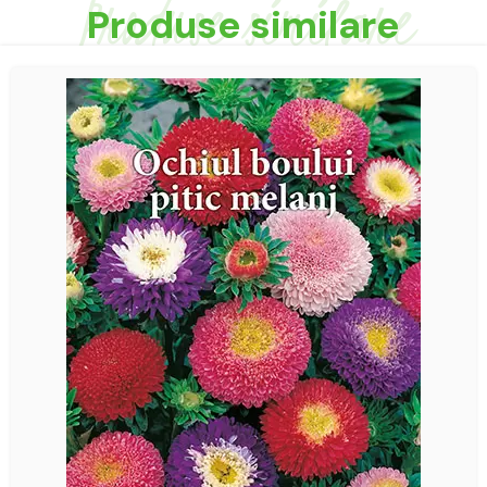
Produse similare
Produse similare