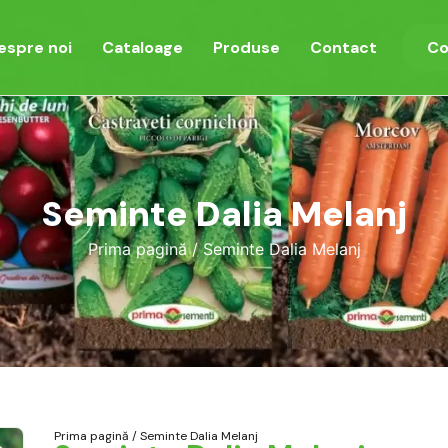
espre noi
Cataloage
Produse
Contact
Co
Seminte Dalia Melanj
Prima pagină
/ Seminte Dalia Melanj
Prima pagină
/ Seminte Dalia Melanj