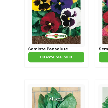
Seminte Panselute
Semi
Citeşte mai mult