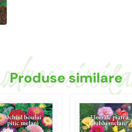
oduse simil
Produse similare