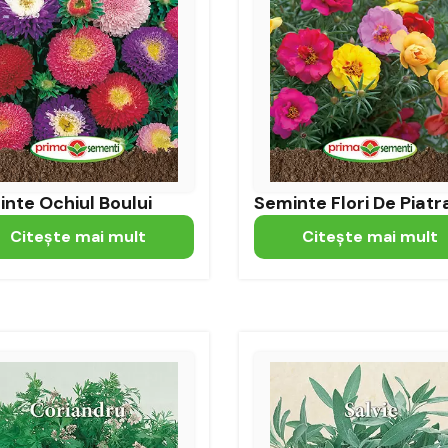
nte Ochiul Boului
Seminte Flori De Piatr
Citeşte mai mult
Citeşte mai mult