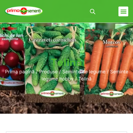
Țelină
Prima pagină
/
Produse
/
Semințe de legume
/
Seminte
legume hobby
/ Țelină