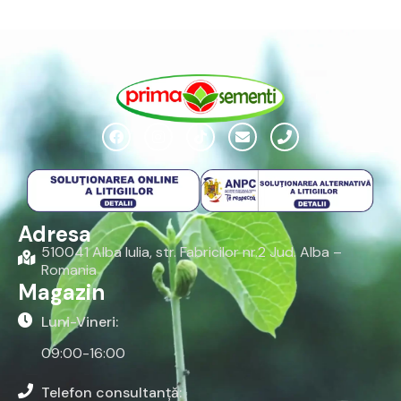
Adresa
510041 Alba Iulia, str. Fabricilor nr.2 Jud. Alba –
Romania
Magazin
Luni-Vineri:
09:00-16:00
Telefon consultanță: