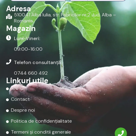
Adresa
510041 Alba Iulia, str. Fabricilor nr.2 Jud. Alba –
Romania
Magazin
Luni-Vineri:
09:00-16:00
Telefon consultanță:
0744 660 492
Linkuri utile
ANPC
Contact
Despre noi
Politica de confidențialitate
Termeni și conditii generale