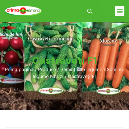
Castraveți F1
Prima pagină
/
Produse
/
Semințe de legume
/
Semințe
legume hibrizi
/ Castraveți F1