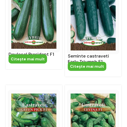
Dovlecel President F1
Seminte castraveti
Citeşte mai mult
Early Triumph F1
Citeşte mai mult