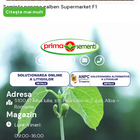
Seminte pepene galben Supermarket F1
Citeşte mai mult
Adresa
510041 Alba Iulia, str. Fabricilor nr.2 Jud. Alba –
Romania
Magazin
Luni-Vineri:
09:00-16:00