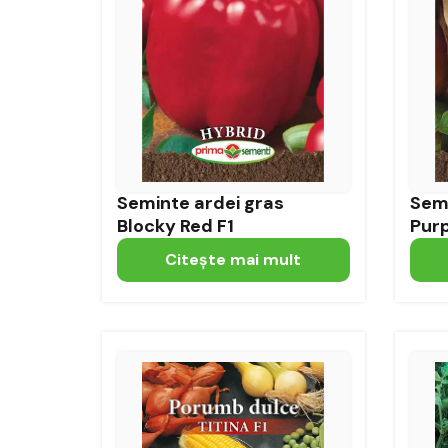
Seminte ardei gras
Semi
Blocky Red F1
Purp
Citeşte mai mult