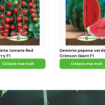
inte tomate Red
Seminte pepene verd
ry F1
Crimson Giant F1
Citeşte mai mult
Citeşte mai mult