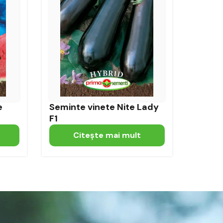
e
Seminte vinete Nite Lady
F1
Citeşte mai mult