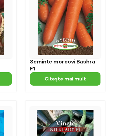
k
Seminte morcovi Bashra
F1
Citeşte mai mult