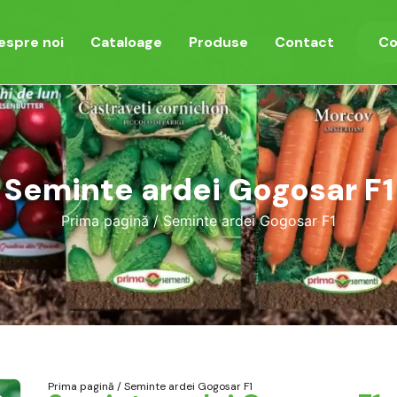
espre noi
Cataloage
Produse
Contact
Co
Seminte ardei Gogosar F1
Prima pagină
/ Seminte ardei Gogosar F1
Prima pagină
/ Seminte ardei Gogosar F1