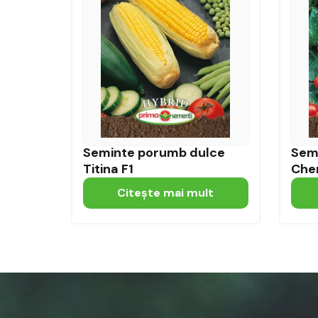
Seminte porumb dulce
Sem
Titina F1
Cher
Citeşte mai mult