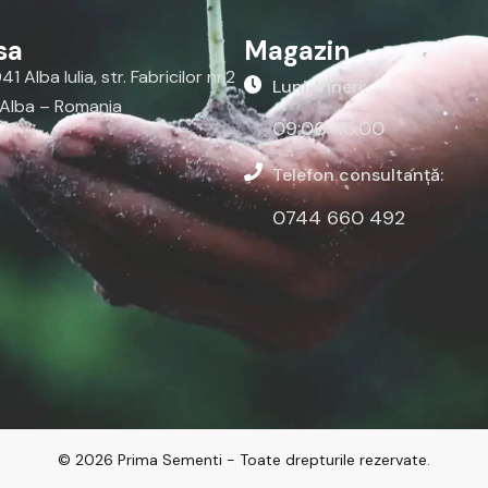
sa
Magazin
1 Alba Iulia, str. Fabricilor nr.2
Luni-Vineri:
 Alba – Romania
09:00-16:00
Telefon consultanță:
0744 660 492
© 2026 Prima Sementi - Toate drepturile rezervate.