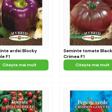
nte ardei Blocky
Seminte tomate Blac
le F1
Crimea F1
Citeşte mai mult
Citeşte mai mult