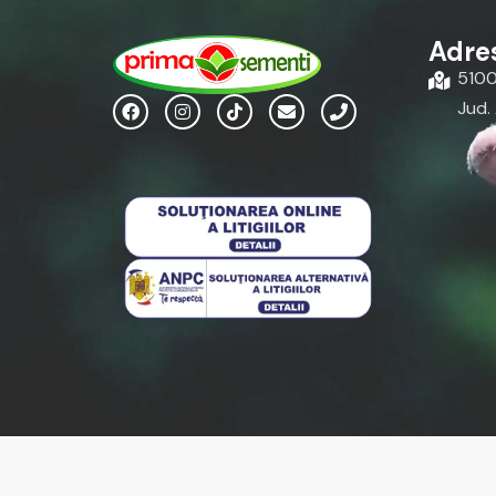
Adre
51004
Jud.