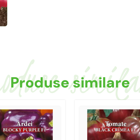
oduse simil
Produse similare