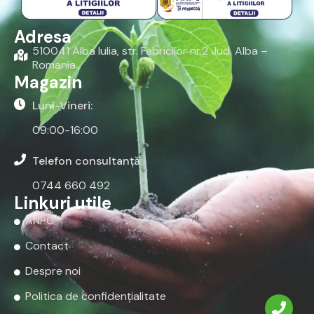
Adresa
510041 Alba Iulia, str. Fabricilor nr.2 Jud. Alba –
Romania
Magazin
Luni-Vineri:
09:00-16:00
Telefon consultanță:
0744 660 492
Linkuri utile
ANPC
Contact
Despre noi
Politica de confidențialitate