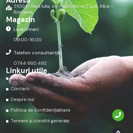
Adresa
510041 Alba Iulia, str. Fabricilor nr.2 Jud. Alba –
Romania
Magazin
Luni-Vineri:
09:00-16:00
Telefon consultanță:
0744 660 492
Linkuri utile
ANPC
Contact
Despre noi
Politica de confidențialitate
Termeni și conditii generale