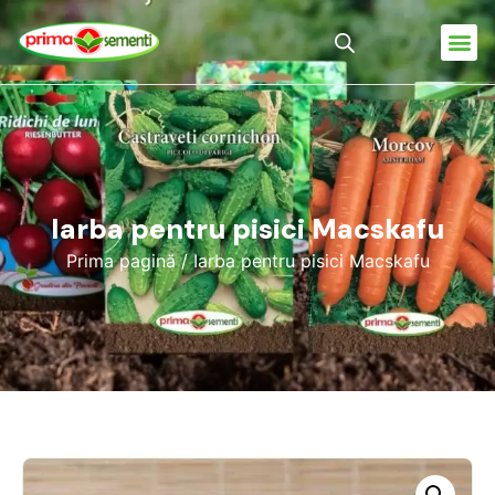
Iarba pentru pisici Macskafu
Prima pagină
/ Iarba pentru pisici Macskafu