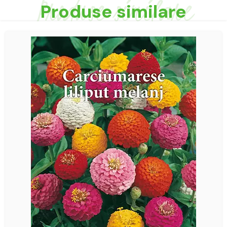
Produse similare
Produse similare