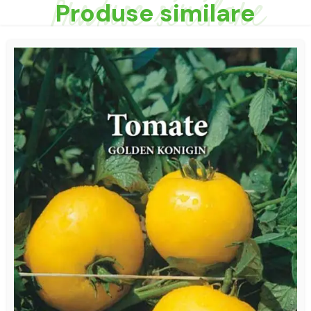
Produse similare
Produse similare