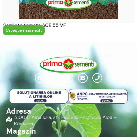
Seminte tomate ACE 55 VF
Citeşte mai mult
Adresa
510041 Alba Iulia, str. Fabricilor nr.2 Jud. Alba –
Romania
Magazin