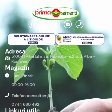
Adresa
510041 Alba Iulia, str. Fabricilor nr.2 Jud. Alba –
Romania
Magazin
Luni-Vineri:
09:00-16:00
Telefon consultanță:
0744 660 492
Linkuri utile