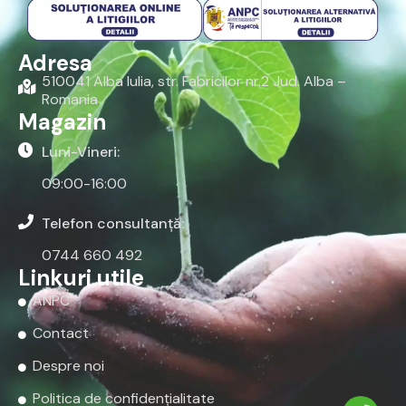
Adresa
510041 Alba Iulia, str. Fabricilor nr.2 Jud. Alba –
Romania
Magazin
Luni-Vineri:
09:00-16:00
Telefon consultanță:
0744 660 492
Linkuri utile
ANPC
Contact
Despre noi
Politica de confidențialitate