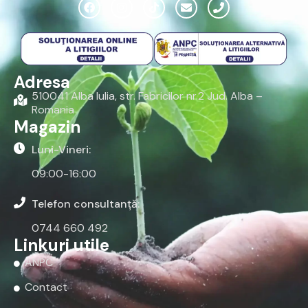
Adresa
510041 Alba Iulia, str. Fabricilor nr.2 Jud. Alba –
Romania
Magazin
Luni-Vineri:
09:00-16:00
Telefon consultanță:
0744 660 492
Linkuri utile
ANPC
Contact