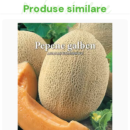
Produse similare
Produse similare