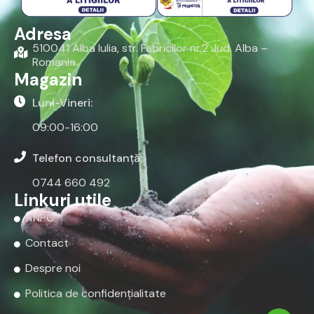
Adresa
510041 Alba Iulia, str. Fabricilor nr.2 Jud. Alba –
Romania
Magazin
Luni-Vineri:
09:00-16:00
Telefon consultanță:
0744 660 492
Linkuri utile
ANPC
Contact
Despre noi
Politica de confidențialitate