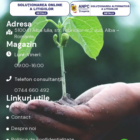
Adresa
510041 Alba Iulia, str. Fabricilor nr.2 Jud. Alba –
Romania
Magazin
Luni-Vineri:
09:00-16:00
Telefon consultanță:
0744 660 492
Linkuri utile
ANPC
Contact
Despre noi
Politica de confidențialitate