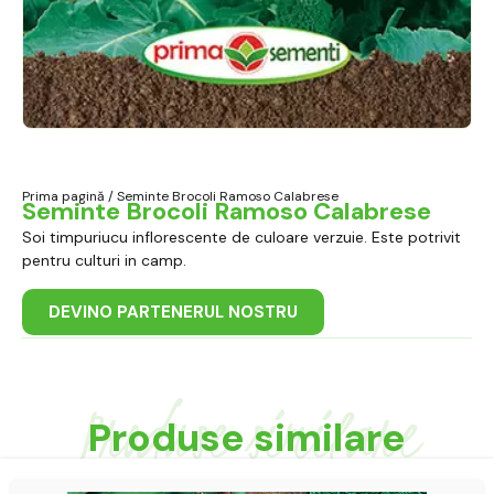
Prima pagină
/ Seminte Brocoli Ramoso Calabrese
Seminte Brocoli Ramoso Calabrese
Soi timpuriucu inflorescente de culoare verzuie. Este potrivit
pentru culturi in camp.
DEVINO PARTENERUL NOSTRU
Produse similare
Produse similare