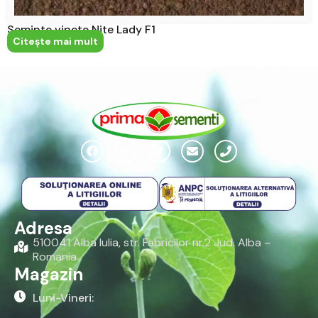
Seminte vinete Nite Lady F1
Citeşte mai mult
Adresa
510041 Alba Iulia, str. Fabricilor nr.2 Jud. Alba –
Romania
Magazin
Luni-Vineri: