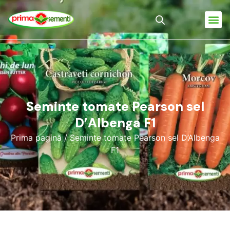
Seminte tomate Pearson sel
D’Albenga F1
Prima pagină
/ Seminte tomate Pearson sel D’Albenga
F1