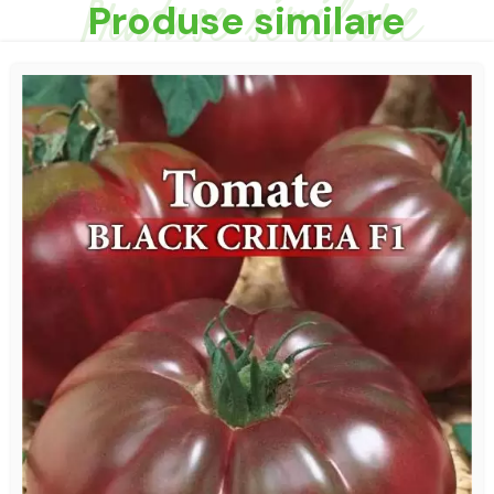
Produse similare
Produse similare