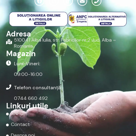
Adresa
510041 Alba Iulia, str. Fabricilor nr.2 Jud. Alba –
Romania
Magazin
Luni-Vineri:
09:00-16:00
Telefon consultanță:
0744 660 492
Linkuri utile
ANPC
Contact
Despre noi