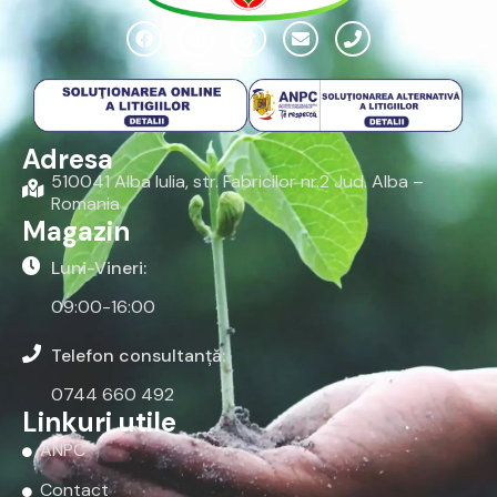
Adresa
510041 Alba Iulia, str. Fabricilor nr.2 Jud. Alba –
Romania
Magazin
Luni-Vineri:
09:00-16:00
Telefon consultanță:
0744 660 492
Linkuri utile
ANPC
Contact