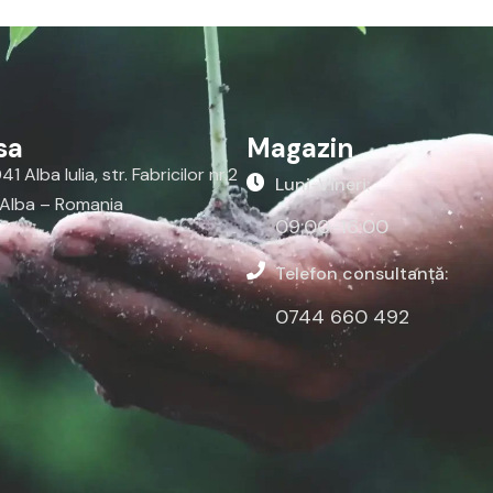
sa
Magazin
1 Alba Iulia, str. Fabricilor nr.2
Luni-Vineri:
 Alba – Romania
09:00-16:00
Telefon consultanță:
0744 660 492