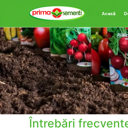
Acasă
D
Întrebări frecvent