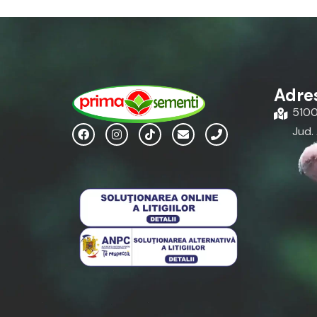
Adre
51004
Jud.