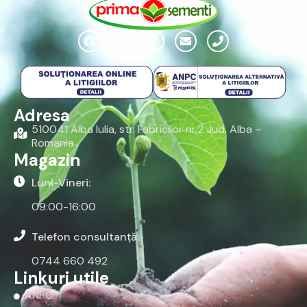
Adresa
510041 Alba Iulia, str. Fabricilor nr.2 Jud. Alba –
Romania
Magazin
Luni-Vineri:
09:00-16:00
Telefon consultanță:
0744 660 492
Linkuri utile
ANPC