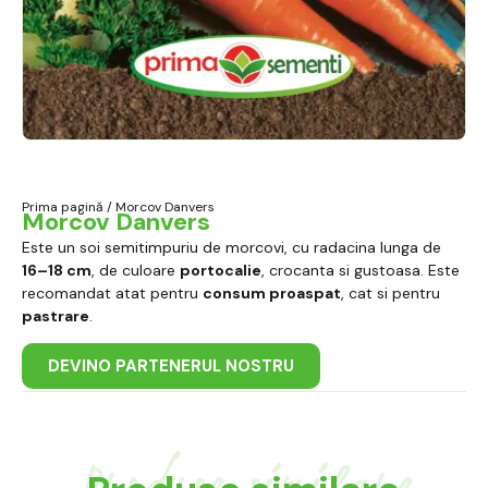
Prima pagină
/ Morcov Danvers
Morcov Danvers
Este un soi semitimpuriu de morcovi, cu radacina lunga de
16–18 cm
, de culoare
portocalie
, crocanta si gustoasa. Este
recomandat atat pentru
consum proaspat
, cat si pentru
pastrare
.
DEVINO PARTENERUL NOSTRU
Produse similare