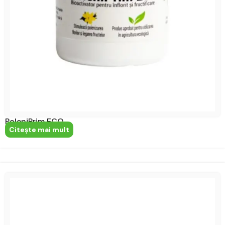
PoleniPrim ECO
Citeşte mai mult