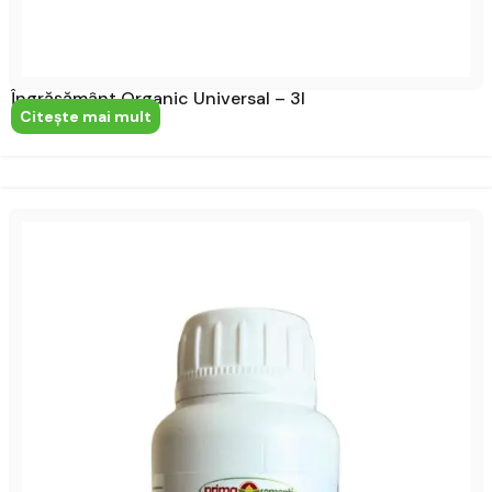
Îngrășământ Organic Universal – 3l
Citeşte mai mult