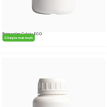
Primastim Calciu ECO
Citeşte mai mult