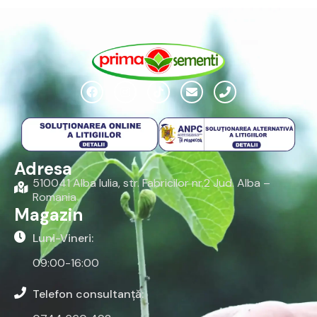
Adresa
510041 Alba Iulia, str. Fabricilor nr.2 Jud. Alba –
Romania
Magazin
Luni-Vineri:
09:00-16:00
Telefon consultanță: