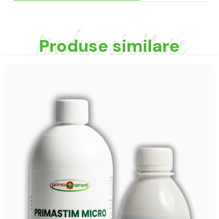
Produse similare
Produse similare