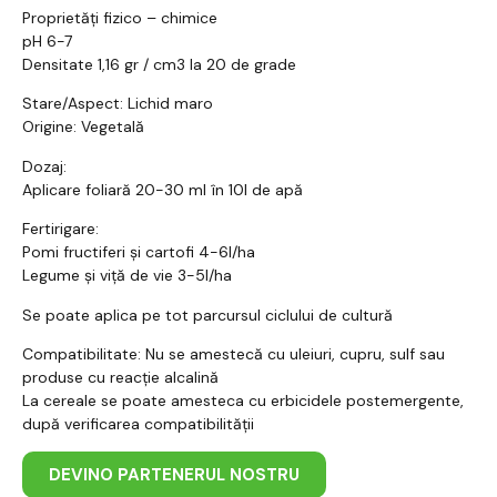
Proprietăți fizico – chimice
pH 6-7
Densitate 1,16 gr / cm3 la 20 de grade
Stare/Aspect: Lichid maro
Origine: Vegetală
Dozaj:
Aplicare foliară 20-30 ml în 10l de apă
Fertirigare:
Pomi fructiferi și cartofi 4-6l/ha
Legume și viță de vie 3-5l/ha
Se poate aplica pe tot parcursul ciclului de cultură
Compatibilitate: Nu se amestecă cu uleiuri, cupru, sulf sau
produse cu reacție alcalină
La cereale se poate amesteca cu erbicidele postemergente,
după verificarea compatibilității
DEVINO PARTENERUL NOSTRU