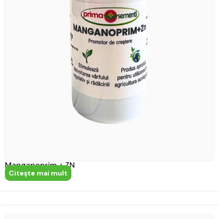
Manganoprim + ZN
Citeşte mai mult