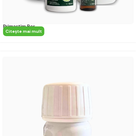
Primastim Bor
Citeşte mai mult