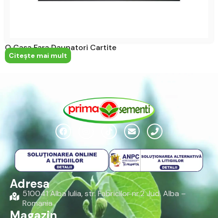
O Casa Fara Daunatori Cartite
Citeşte mai mult
Adresa
510041 Alba Iulia, str. Fabricilor nr.2 Jud. Alba –
Romania
Magazin