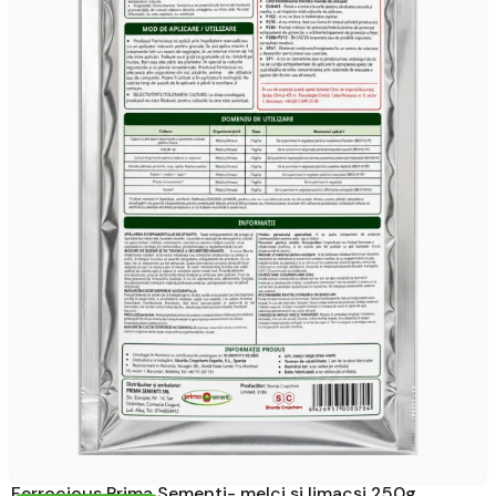
Ferrocious Prima Sementi- melci si limacși 250g