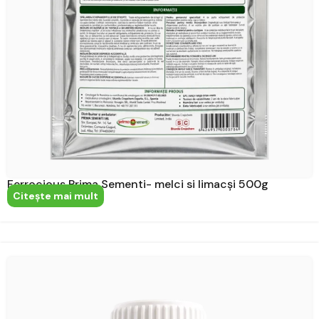
Ferrocious Prima Sementi- melci si limacși 500g
Citeşte mai mult