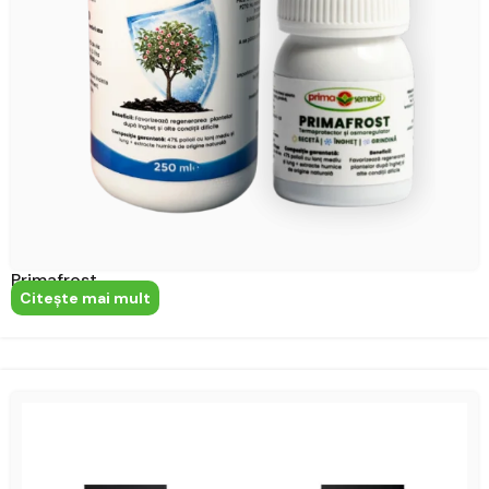
Primafrost
Citeşte mai mult