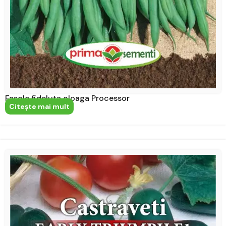
Fasole fideluta oloaga Processor
Citeşte mai mult