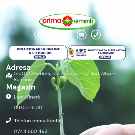
Adresa
510041 Alba Iulia, str. Fabricilor nr.2 Jud. Alba –
Romania
Magazin
Luni-Vineri:
09:00-16:00
Telefon consultanță:
0744 660 492