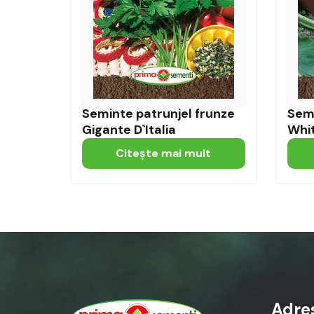
Seminte patrunjel frunze
Semi
Gigante D`Italia
Whi
Citeşte mai mult
Adre