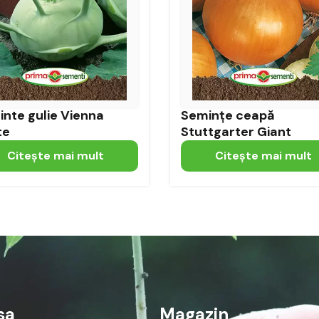
nte gulie Vienna
Semințe ceapă
te
Stuttgarter Giant
Citeşte mai mult
Citeşte mai mult
sa
Magazin