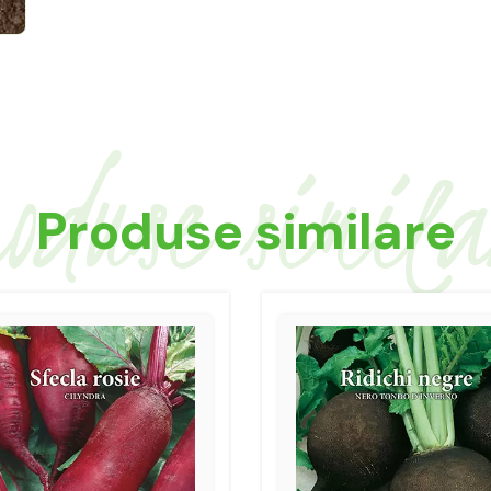
oduse simil
Produse similare