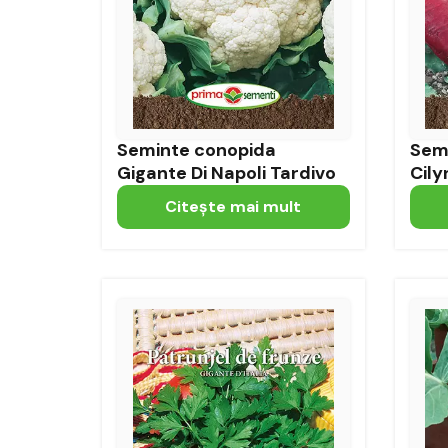
Seminte conopida
Semi
Gigante Di Napoli Tardivo
Cily
Citeşte mai mult