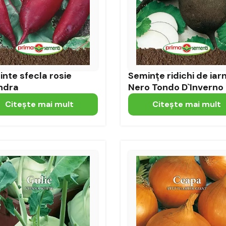
nte sfecla rosie
Semințe ridichi de iar
ndra
Nero Tondo D`Inverno
Citeşte mai mult
Citeşte mai mult