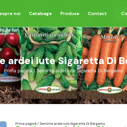
espre noi
Cataloage
Produse
Contact
Co
 ardei iute Sigaretta Di
Prima pagină
/ Seminte ardei iute Sigaretta Di Bergamo
Prima pagină
/ Seminte ardei iute Sigaretta Di Bergamo