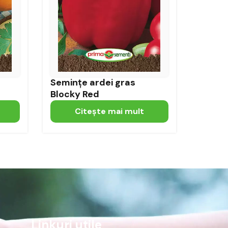
Semințe ardei gras
Blocky Red
Citeşte mai mult
Linkuri utile