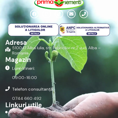
Adresa
510041 Alba Iulia, str. Fabricilor nr.2 Jud. Alba –
Romania
Magazin
Luni-Vineri:
09:00-16:00
Telefon consultanță:
0744 660 492
Linkuri utile
ANPC