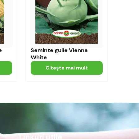
e
Seminte gulie Vienna
White
Citeşte mai mult
Linkuri utile