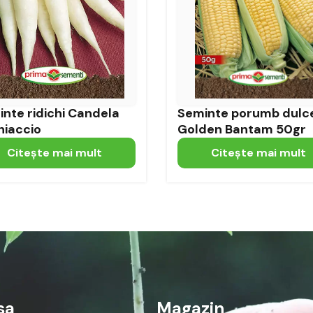
nte ridichi Candela
Seminte porumb dulc
hiaccio
Golden Bantam 50gr
Citeşte mai mult
Citeşte mai mult
sa
Magazin