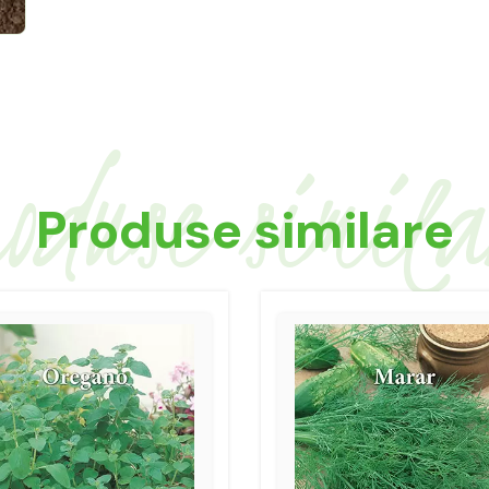
oduse simil
Produse similare