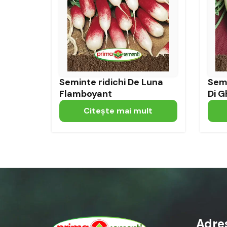
Seminte ridichi De Luna
Semi
Flamboyant
Di G
Citeşte mai mult
Adre