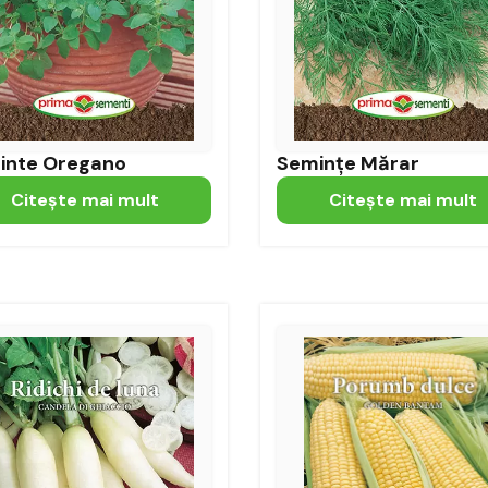
inte Oregano
Semințe Mărar
Citeşte mai mult
Citeşte mai mult