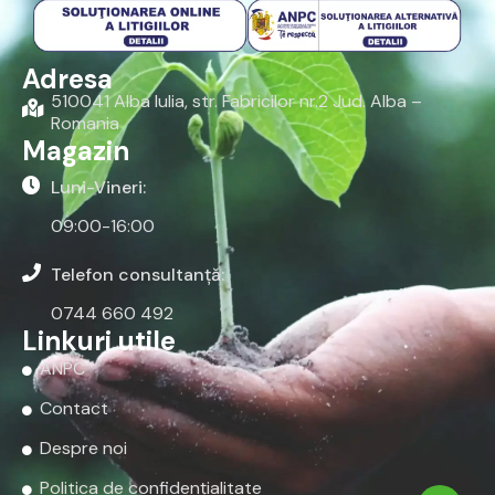
Adresa
510041 Alba Iulia, str. Fabricilor nr.2 Jud. Alba –
Romania
Magazin
Luni-Vineri:
09:00-16:00
Telefon consultanță:
0744 660 492
Linkuri utile
ANPC
Contact
Despre noi
Politica de confidențialitate