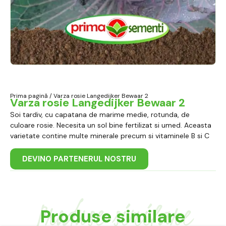
Prima pagină
/ Varza rosie Langedijker Bewaar 2
Varza rosie Langedijker Bewaar 2
Soi tardiv, cu capatana de marime medie, rotunda, de
culoare rosie. Necesita un sol bine fertilizat si umed. Aceasta
varietate contine multe minerale precum si vitaminele B si C
DEVINO PARTENERUL NOSTRU
Produse similare
Produse similare