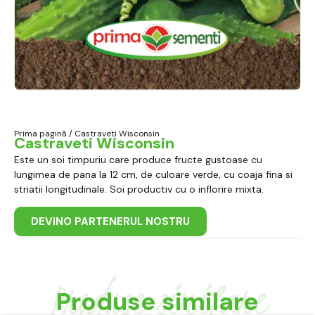
Prima pagină
/ Castraveti Wisconsin
Castraveti Wisconsin
Este un soi timpuriu care produce fructe gustoase cu
lungimea de pana la 12 cm, de culoare verde, cu coaja fina si
striatii longitudinale. Soi productiv cu o inflorire mixta.
DEVINO PARTENERUL NOSTRU
Produse similare
Produse similare