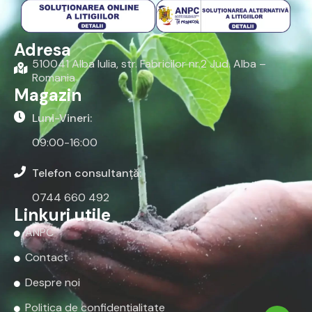
Adresa
510041 Alba Iulia, str. Fabricilor nr.2 Jud. Alba –
Romania
Magazin
Luni-Vineri:
09:00-16:00
Telefon consultanță:
0744 660 492
Linkuri utile
ANPC
Contact
Despre noi
Politica de confidențialitate