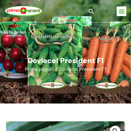
Dovlecel President F1
Prima pagină
/ Dovlecel President F1