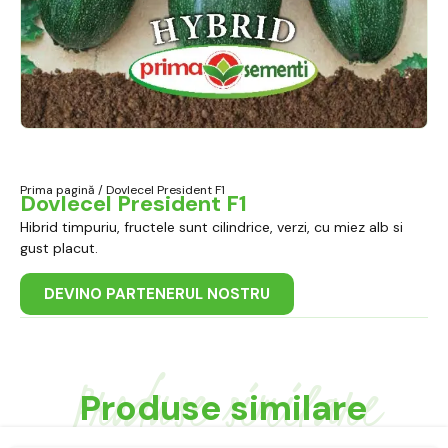
Prima pagină
/ Dovlecel President F1
Dovlecel President F1
Hibrid timpuriu, fructele sunt cilindrice, verzi, cu miez alb si
gust placut.
DEVINO PARTENERUL NOSTRU
Produse similare
Produse similare