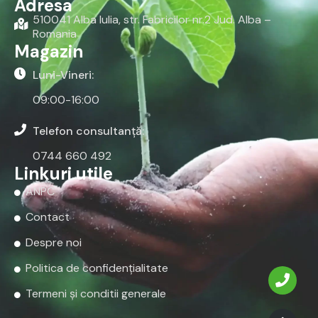
Adresa
510041 Alba Iulia, str. Fabricilor nr.2 Jud. Alba –
Romania
Magazin
Luni-Vineri:
09:00-16:00
Telefon consultanță:
0744 660 492
Linkuri utile
ANPC
Contact
Despre noi
Politica de confidențialitate
Termeni și conditii generale