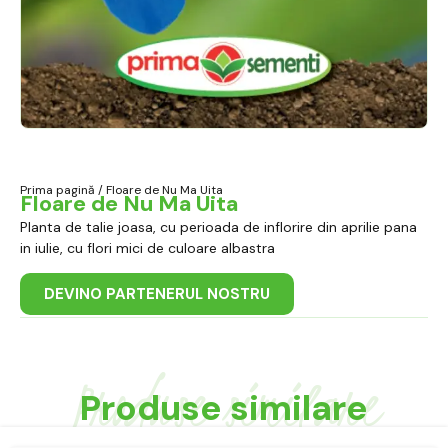
Prima pagină
/ Floare de Nu Ma Uita
Floare de Nu Ma Uita
Planta de talie joasa, cu perioada de inflorire din aprilie pana
in iulie, cu flori mici de culoare albastra
DEVINO PARTENERUL NOSTRU
Produse similare
Produse similare