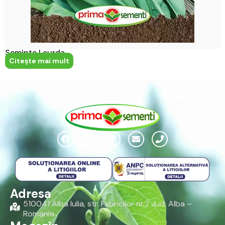
Seminte Leurda
Citeşte mai mult
Adresa
510041 Alba Iulia, str. Fabricilor nr.2 Jud. Alba –
Romania