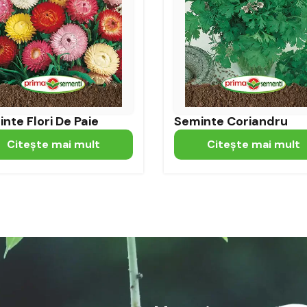
nte Flori De Paie
Seminte Coriandru
Citeşte mai mult
Citeşte mai mult