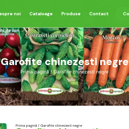
espre noi
Cataloage
Produse
Contact
Co
Garofite chinezesti negre
Prima pagină
/ Garofite chinezesti negre
Prima pagină
/ Garofite chinezesti negre