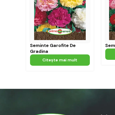
Seminte Garofite De
Semi
Gradina
Citeşte mai mult