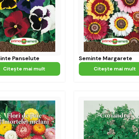
inte Panselute
Seminte Margarete
Citeşte mai mult
Citeşte mai mult