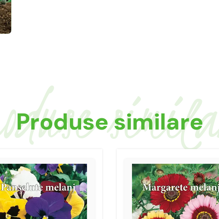
oduse simil
Produse similare