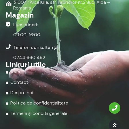
510041 Alba Iulia, str. Fabricilor nr.2 Jud. Alba –
Romania
Magazin
Luni-Vineri:
09:00-16:00
Telefon consultanță:
0744 660 492
Linkuri utile
ANPC
Contact
Despre noi
Politica de confidențialitate
Termeni și conditii generale