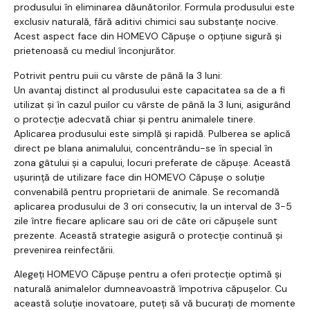
produsului în eliminarea dăunătorilor. Formula produsului este
exclusiv naturală, fără aditivi chimici sau substanțe nocive.
Acest aspect face din HOMEVO Căpușe o opțiune sigură și
prietenoasă cu mediul înconjurător.
Potrivit pentru puii cu vârste de până la 3 luni:
Un avantaj distinct al produsului este capacitatea sa de a fi
utilizat și în cazul puilor cu vârste de până la 3 luni, asigurând
o protecție adecvată chiar și pentru animalele tinere.
Aplicarea produsului este simplă și rapidă. Pulberea se aplică
direct pe blana animalului, concentrându-se în special în
zona gâtului și a capului, locuri preferate de căpușe. Această
ușurință de utilizare face din HOMEVO Căpușe o soluție
convenabilă pentru proprietarii de animale. Se recomandă
aplicarea produsului de 3 ori consecutiv, la un interval de 3-5
zile între fiecare aplicare sau ori de câte ori căpușele sunt
prezente. Această strategie asigură o protecție continuă și
prevenirea reinfectării.
Alegeți HOMEVO Căpușe pentru a oferi protecție optimă și
naturală animalelor dumneavoastră împotriva căpușelor. Cu
această soluție inovatoare, puteți să vă bucurați de momente