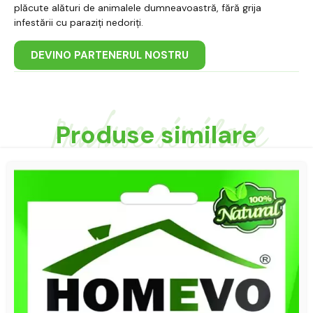
plăcute alături de animalele dumneavoastră, fără grija
infestării cu paraziți nedoriți.
DEVINO PARTENERUL NOSTRU
Produse similare
Produse similare