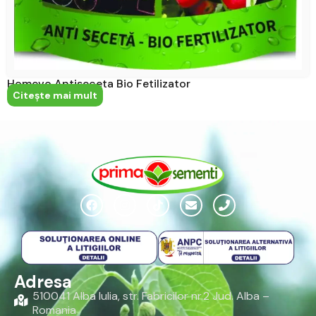
Homevo Antiseceta Bio Fetilizator
Citeşte mai mult
Adresa
510041 Alba Iulia, str. Fabricilor nr.2 Jud. Alba –
Romania