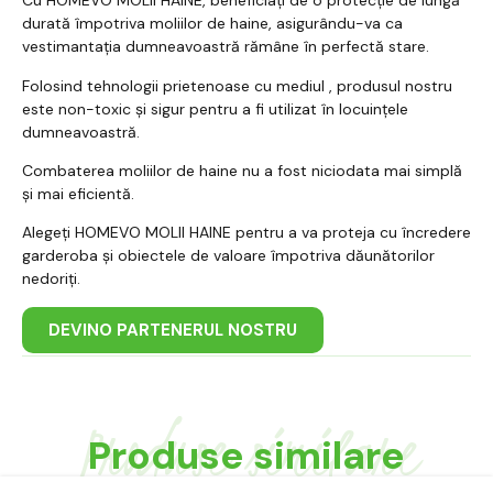
Cu HOMEVO MOLII HAINE, beneficiați de o protecție de lungă
durată împotriva moliilor de haine, asigurându-va ca
vestimantația dumneavoastră rămâne în perfectă stare.
Folosind tehnologii prietenoase cu mediul , produsul nostru
este non-toxic și sigur pentru a fi utilizat în locuințele
dumneavoastră.
Combaterea moliilor de haine nu a fost niciodata mai simplă
și mai eficientă.
Alegeți HOMEVO MOLII HAINE pentru a va proteja cu încredere
garderoba și obiectele de valoare împotriva dăunătorilor
nedoriți.
DEVINO PARTENERUL NOSTRU
Produse similare
Produse similare