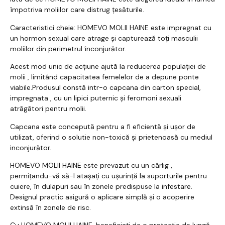
împotriva moliilor care distrug țesăturile.
Caracteristici cheie: HOMEVO MOLII HAINE este impregnat cu
un hormon sexual care atrage și capturează toți masculii
moliilor din perimetrul înconjurător.
Acest mod unic de acțiune ajută la reducerea populației de
molii , limitând capacitatea femelelor de a depune ponte
viabile.Produsul constă intr-o capcana din carton special,
impregnata , cu un lipici puternic și feromoni sexuali
atrăgători pentru molii.
Capcana este concepută pentru a fi eficientă și ușor de
utilizat, oferind o solutie non-toxică și prietenoasă cu mediul
inconjurător.
HOMEVO MOLII HAINE este prevazut cu un cârlig ,
permițandu-vă să-l atașați cu ușurință la suporturile pentru
cuiere, în dulapuri sau în zonele predispuse la infestare.
Designul practic asigură o aplicare simplă și o acoperire
extinsă în zonele de risc.