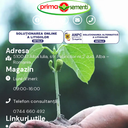
Adresa
510041 Alba Iulia, str. Fabricilor nr.2 Jud. Alba –
Romania
Magazin
Luni-Vineri:
09:00-16:00
Telefon consultanță:
0744 660 492
Linkuri utile
ANPC