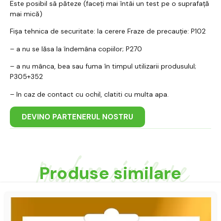
Este posibil sã păteze (faceți mai întâi un test pe o suprafață
mai mică)
Fișa tehnica de securitate: la cerere Fraze de precauție: P102
– a nu se lăsa la îndemâna copiilor; P270
– a nu mânca, bea sau fuma în timpul utilizarii produsulul;
P305+352
– In caz de contact cu ochil, clatiti cu multa apa.
DEVINO PARTENERUL NOSTRU
Produse similare
Produse similare