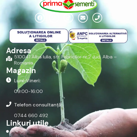
Adresa
510041 Alba Iulia, str. Fabricilor nr.2 Jud. Alba –
Romania
Magazin
Luni-Vineri:
09:00-16:00
Telefon consultanță:
0744 660 492
Linkuri utile
ANPC