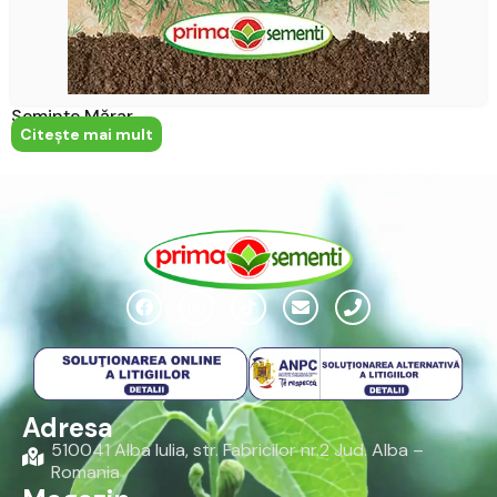
Semințe Mărar
Citeşte mai mult
Adresa
510041 Alba Iulia, str. Fabricilor nr.2 Jud. Alba –
Romania