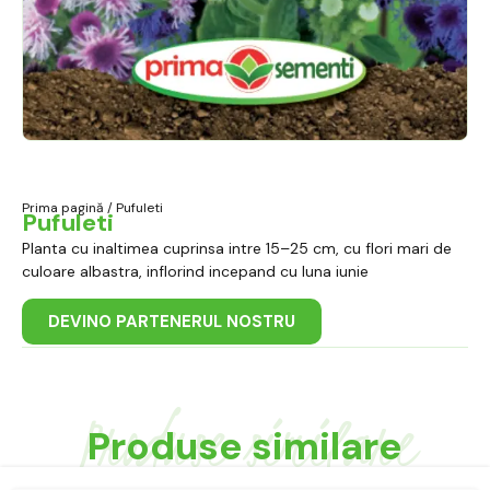
Prima pagină
/ Pufuleti
Pufuleti
Planta cu inaltimea cuprinsa intre 15–25 cm, cu flori mari de
culoare albastra, inflorind incepand cu luna iunie
DEVINO PARTENERUL NOSTRU
Produse similare
Produse similare