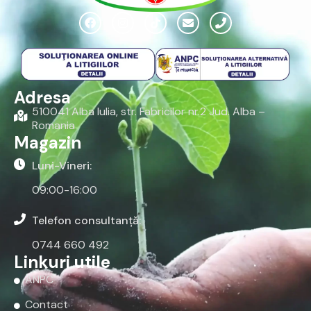
Adresa
510041 Alba Iulia, str. Fabricilor nr.2 Jud. Alba –
Romania
Magazin
Luni-Vineri:
09:00-16:00
Telefon consultanță:
0744 660 492
Linkuri utile
ANPC
Contact