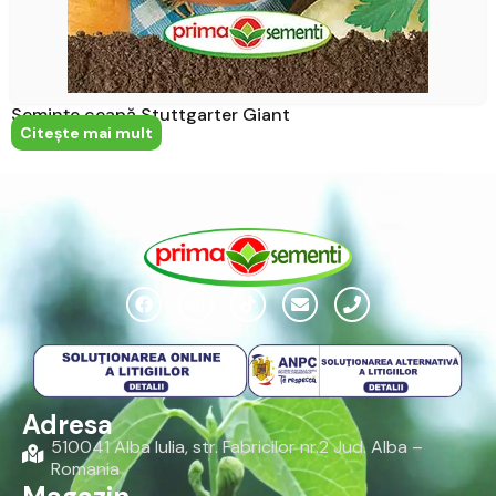
Semințe ceapă Stuttgarter Giant
Citeşte mai mult
Adresa
510041 Alba Iulia, str. Fabricilor nr.2 Jud. Alba –
Romania